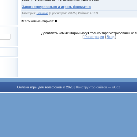
Зарегистрироваться и играть бесплатно
Категория
:
Военные
|
Просмотров
: 25675 |
Рейтинг
:
4.1
/
39
Всего комментариев
:
0
Добавлять комментарии могут только зарегистрированные п
[
Регистрация
|
Вход
]
Онлайн игры для телефонов © 2026
|
Конструктор сайтов
—
uCoz