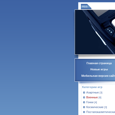
RSS
Главная страница
Новые игры
Мобильная версия сай
Категории игр
Азартные
[3]
Военные
[6]
Гонки
[4]
Космические
[3]
Постапокалиптически