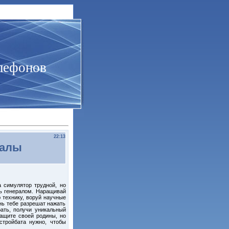
лефонов
22:13
ралы
 симулятор трудной, но
ть генералом. Наращивай
 технику, воруй научные
нь тебе разрешат нажать
рать, получи уникальный
защите своей родины, но
стройбата нужно, чтобы