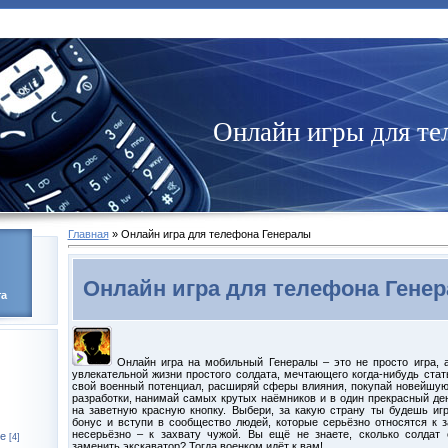
Онлайн игры для те
Главная
» Онлайн игра для телефона Генералы
Онлайн игра для телефона Гене
та
Онлайн игра на мобильный Генералы – это не просто игра, а
увлекательной жизни простого солдата, мечтающего когда-нибудь ста
свой военный потенциал, расширяй сферы влияния, покупай новейшую
разработки, нанимай самых крутых наёмников и в один прекрасный де
на заветную красную кнопку. Выбери, за какую страну ты будешь иг
бонус и вступи в сообщество людей, которые серьёзно относятся к 
несерьёзно – к захвату чужой. Вы ещё не знаете, сколько солдат 
е
[4]
заменить экскаватор? Тогда военком идёт к вам!