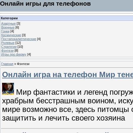
Онлайн игры для телефонов
Категории
Азартные
[3]
Военные
[6]
Гонки
[4]
Космические
[3]
Постапокалиптические
[4]
Ролевые
[12]
Стратегии
[10]
Фэнтези
[8]
Игры про ферму
[4]
Главная
»
Фэнтези
Онлайн игра на телефон Мир тен
Мир фантастики и легенд погруж
храбрым бесстрашным воином, иску
мире возможно все, здесь питомцы 
защитить и лечить своего хозяина